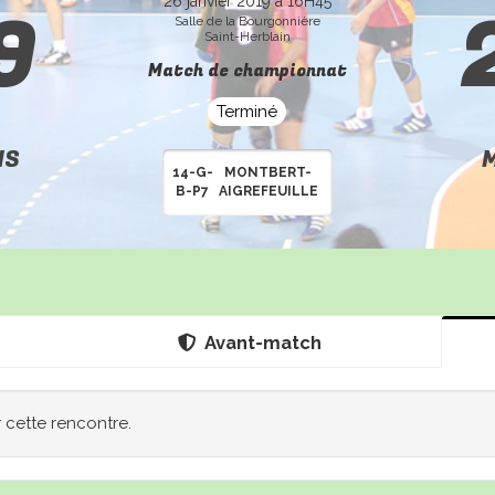
9
26 janvier 2019 à 16H45
Salle de la Bourgonnière
Saint-Herblain
Match de championnat
Terminé
NS
M
14-G-
MONTBERT-
B-P7
AIGREFEUILLE
Avant-match
r cette rencontre.