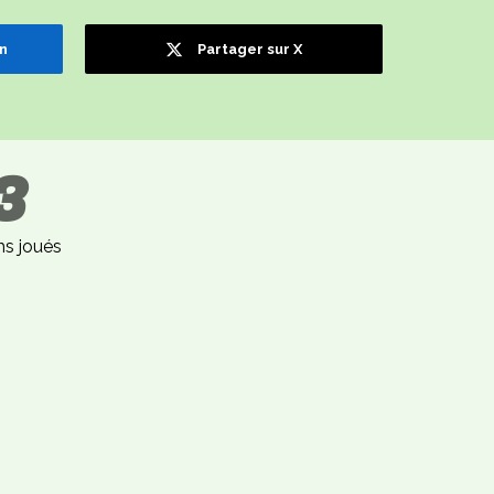
In
Partager sur X
3
s joués