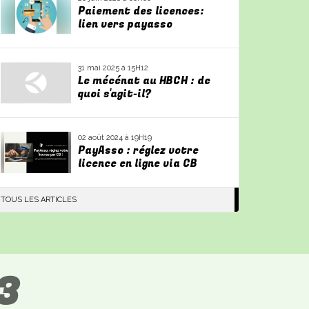
Paiement des licences:
lien vers payasso
31 mai 2025 à 15H12
Le mécénat au HBCH : de
quoi s'agit-il?
02 août 2024 à 19H19
PayAsso : réglez votre
licence en ligne via CB
TOUS LES ARTICLES
3