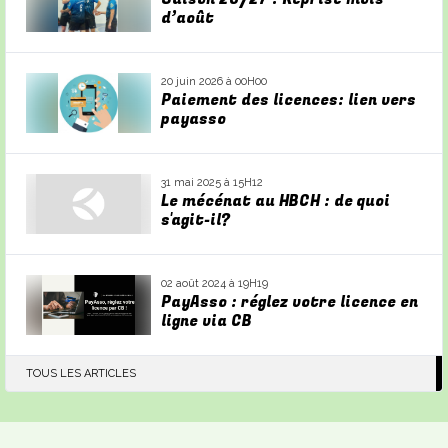
d’août
20 juin 2026 à 00H00
Paiement des licences: lien vers
payasso
31 mai 2025 à 15H12
Le mécénat au HBCH : de quoi
s'agit-il?
02 août 2024 à 19H19
PayAsso : réglez votre licence en
ligne via CB
TOUS LES ARTICLES