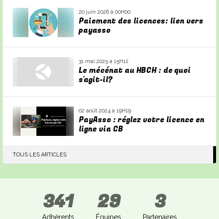
20 juin 2026 à 00H00
Paiement des licences: lien vers
payasso
31 mai 2025 à 15H12
Le mécénat au HBCH : de quoi
s'agit-il?
02 août 2024 à 19H19
PayAsso : réglez votre licence en
ligne via CB
TOUS LES ARTICLES
341
29
3
Adhérents
Équipes
Partenaires