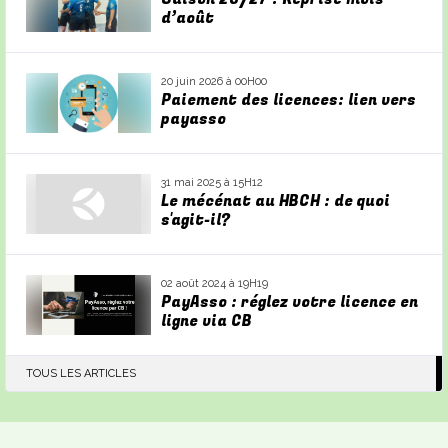
d’août
20 juin 2026 à 00H00
Paiement des licences: lien vers
payasso
31 mai 2025 à 15H12
Le mécénat au HBCH : de quoi
s'agit-il?
02 août 2024 à 19H19
PayAsso : réglez votre licence en
ligne via CB
TOUS LES ARTICLES